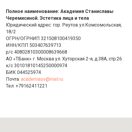
Полное наименование: Академия Станиславы
Черемисиной. Эстетика лица и тела
Юридический адрес: гор. Реутов ул.Комсомольская,
18/2
ОГРН/ОГРНИП 321508100419350
ИНН/КПП 503407639713
р/с 40802810300008639668
АО «ТБанк» г. Москва ул. Хуторская 2-я, д.38А, стр.26
к/с 30101810145250000974
БИК 044525974
Почта:
academiasv@mail.ru
Тел: +79162411221