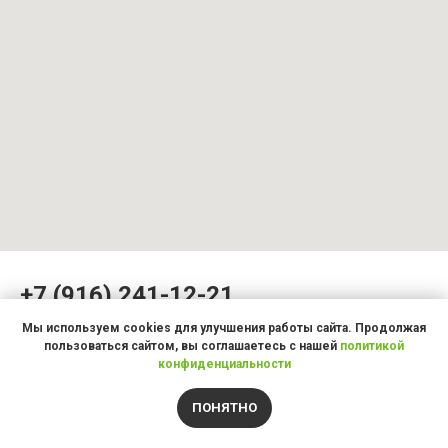
+7 (916) 241-12-21
Мы используем cookies для улучшения работы сайта. Продолжая
Москва, Сущёвская ул., 21
пользоваться сайтом, вы соглашаетесь с нашей
политикой
конфиденциальности
2 мин ходьбы от м.Менделеевская
5 мин от м.Новослободская
ПОНЯТНО